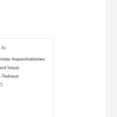
nistas hispanohablantes
aint Seiya)
 Tsubasa)
Z)