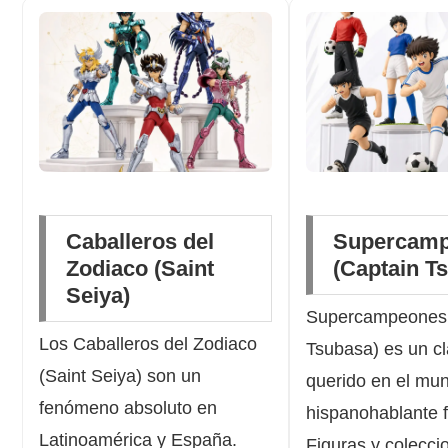
Caballeros del
Supercam
Zodiaco (Saint
(Captain T
Seiya)
Supercampeones 
Los Caballeros del Zodiaco
Tsubasa) es un cl
(Saint Seiya) son un
querido en el mu
fenómeno absoluto en
hispanohablante f
Latinoamérica y España.
Figuras y colecci