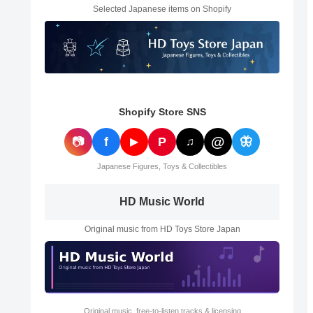
Selected Japanese items on Shopify
Shopify Store SNS
@
📷
f
P
🦋
▶
♫
Japanese Figures, Toys & Collectibles
HD Music World
Original music from HD Toys Store Japan
Original music, free-to-listen tracks & licensing