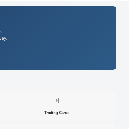
c.
Bay.
🃏
Trading Cards