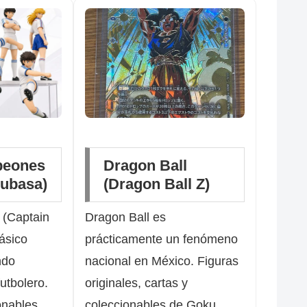
peones
Dragon Ball
subasa)
(Dragon Ball Z)
(Captain
Dragon Ball es
ásico
prácticamente un fenómeno
ndo
nacional en México. Figuras
utbolero.
originales, cartas y
onables
coleccionables de Goku,