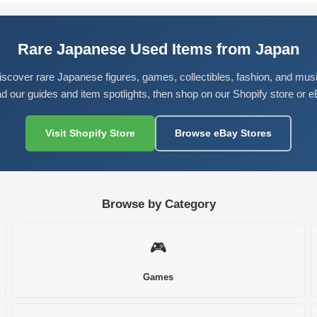
Rare Japanese Used Items from Japan
iscover rare Japanese figures, games, collectibles, fashion, and musi
d our guides and item spotlights, then shop on our Shopify store or e
Visit Shopify Store
Browse eBay Stores
Browse by Category
🎮
Games