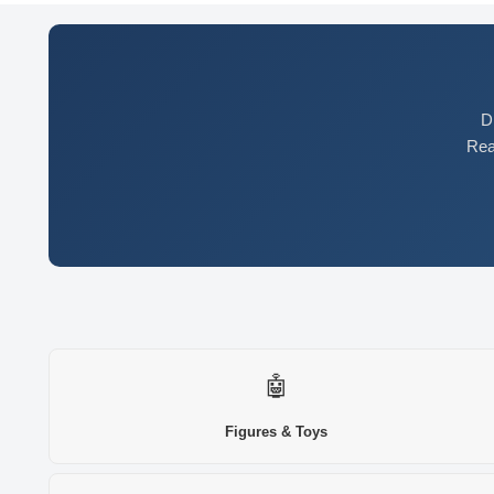
D
Rea
🤖
Figures & Toys