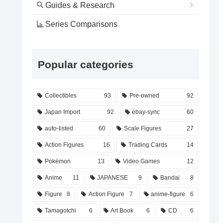
Guides & Research
Series Comparisons
Popular categories
Collectibles
93
Pre-owned
92
Japan Import
92
ebay-sync
60
auto-listed
60
Scale Figures
27
Action Figures
16
Trading Cards
14
Pokémon
13
Video Games
12
Anime
11
JAPANESE
9
Bandai
8
Figure
8
Action Figure
7
anime-figure
6
Tamagotchi
6
Art Book
6
CD
6